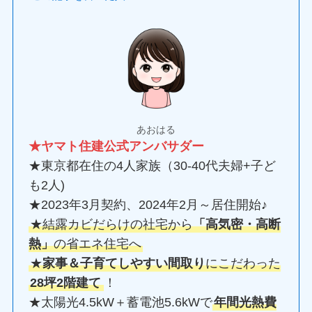
あおはる
★ヤマト住建公式アンバサダー
★東京都在住の4人家族（30-40代夫婦+子ど
も2人)
★2023年3月契約、2024年2月～居住開始♪
★結露カビだらけの社宅から
「高気密・高断
熱」
の省エネ住宅へ
★
家事＆子育てしやすい間取り
にこだわった
28坪2階建て
！
★太陽光4.5kW＋蓄電池5.6kWで
年間光熱費